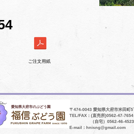
54
。
ご注文用紙
​愛知県大府市のぶどう園
〒474-0043 愛知県大府市米田町5
TEL/FAX：(直売所)0562-47-7654
（自宅）0562-46-452
E-mail：hni
sng@gmail.com