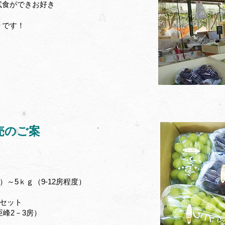
試食ができお好き
りです！
売のご案
）～5ｋｇ（9-12房程度）
ｇセット
峰2－3房）