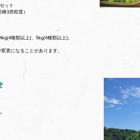
ｇセット
巨峰3房程度）
4kg(4種類以上)、5kg
(4種類以上)。
少変更になることがあります。
せ
~